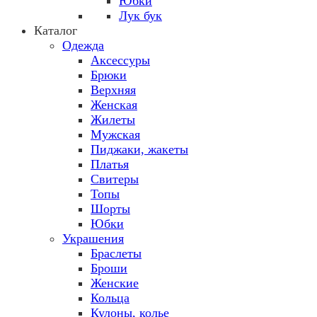
Юбки
Лук бук
Каталог
Одежда
Аксессуры
Брюки
Верхняя
Женская
Жилеты
Мужская
Пиджаки, жакеты
Платья
Свитеры
Топы
Шорты
Юбки
Украшения
Браслеты
Броши
Женские
Кольца
Кулоны, колье