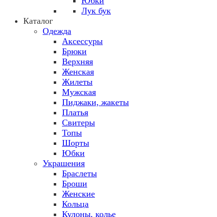
Юбки
Лук бук
Каталог
Одежда
Аксессуры
Брюки
Верхняя
Женская
Жилеты
Мужская
Пиджаки, жакеты
Платья
Свитеры
Топы
Шорты
Юбки
Украшения
Браслеты
Броши
Женские
Кольца
Кулоны, колье