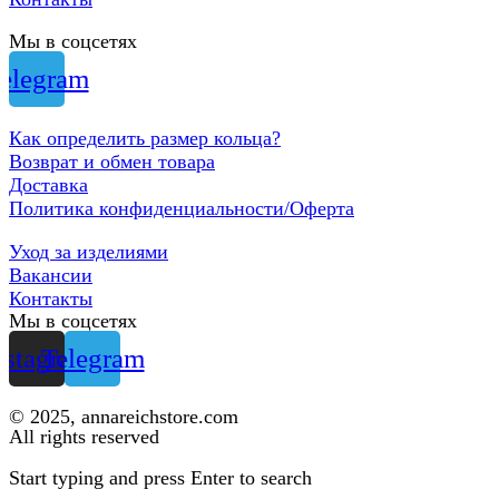
Мы в соцсетях
elegram
Как определить размер кольца?
Возврат и обмен товара
Доставка
Политика конфиденциальности/Оферта
Уход за изделиями
Вакансии
Контакты
Мы в соцсетях
nstagram
Telegram
© 2025, annareichstore.com
All rights reserved
Start typing and press Enter to search