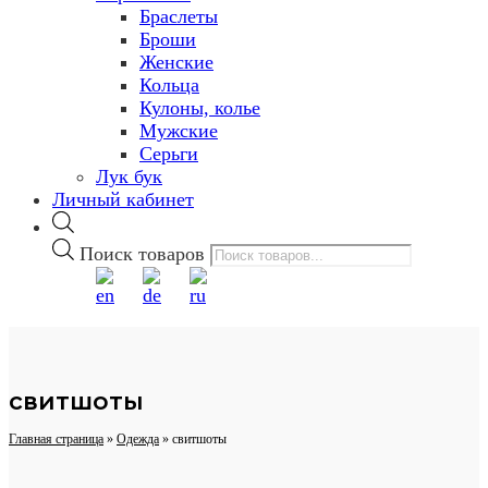
Браслеты
Броши
Женские
Кольца
Кулоны, колье
Мужские
Серьги
Лук бук
Личный кабинет
Поиск товаров
свитшоты
Главная страница
»
Одежда
»
свитшоты