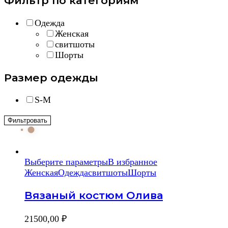
Фильтр по категориям
Одежда
Женская
свитшоты
Шорты
Размер одежды
S-M
Фильтровать
Выберите параметры
В избранное
Женская
Одежда
свитшоты
Шорты
Вязаный костюм Олива
21500,00
₽