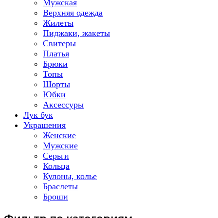
Мужская
Верхняя одежда
Жилеты
Пиджаки, жакеты
Свитеры
Платья
Брюки
Топы
Шорты
Юбки
Аксессуры
Лук бук
Украшения
Женские
Мужские
Серьги
Кольца
Кулоны, колье
Браслеты
Броши