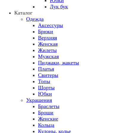
Юбки
Лук бук
Каталог
Одежда
Аксессуры
Брюки
Верхняя
Женская
Жилеты
Мужская
Пиджаки, жакеты
Платья
Свитеры
Топы
Шорты
Юбки
Украшения
Браслеты
Броши
Женские
Кольца
Кулоны, колье