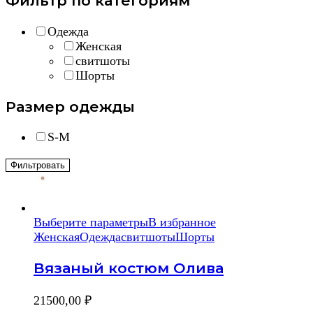
Фильтр по категориям
Одежда
Женская
свитшоты
Шорты
Размер одежды
S-M
Фильтровать
Выберите параметры
В избранное
Женская
Одежда
свитшоты
Шорты
Вязаный костюм Олива
21500,00
₽