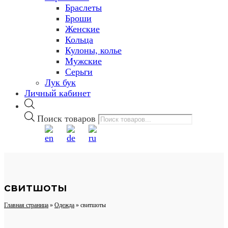
Браслеты
Броши
Женские
Кольца
Кулоны, колье
Мужские
Серьги
Лук бук
Личный кабинет
Поиск товаров
свитшоты
Главная страница
»
Одежда
»
свитшоты