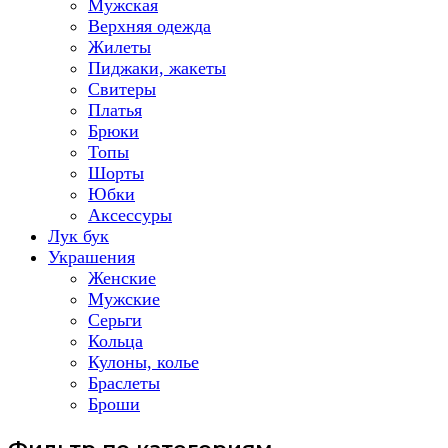
Мужская
Верхняя одежда
Жилеты
Пиджаки, жакеты
Свитеры
Платья
Брюки
Топы
Шорты
Юбки
Аксессуры
Лук бук
Украшения
Женские
Мужские
Серьги
Кольца
Кулоны, колье
Браслеты
Броши