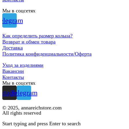
Мы в соцсетях
elegram
Как определить размер кольца?
Возврат и обмен товара
Доставка
Политика конфиденциальности/Оферта
Уход за изделиями
Вакансии
Контакты
Мы в соцсетях
nstagram
Telegram
© 2025, annareichstore.com
All rights reserved
Start typing and press Enter to search