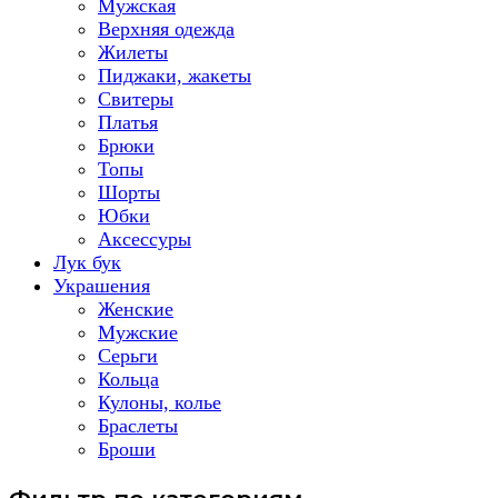
Мужская
Верхняя одежда
Жилеты
Пиджаки, жакеты
Свитеры
Платья
Брюки
Топы
Шорты
Юбки
Аксессуры
Лук бук
Украшения
Женские
Мужские
Серьги
Кольца
Кулоны, колье
Браслеты
Броши