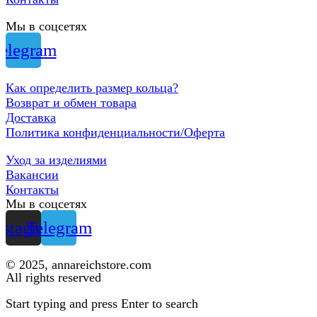
Мы в соцсетях
elegram
Как определить размер кольца?
Возврат и обмен товара
Доставка
Политика конфиденциальности/Оферта
Уход за изделиями
Вакансии
Контакты
Мы в соцсетях
nstagram
Telegram
© 2025, annareichstore.com
All rights reserved
Start typing and press Enter to search