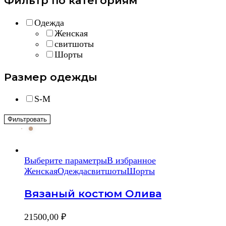
Фильтр по категориям
Одежда
Женская
свитшоты
Шорты
Размер одежды
S-M
Фильтровать
Выберите параметры
В избранное
Женская
Одежда
свитшоты
Шорты
Вязаный костюм Олива
21500,00
₽