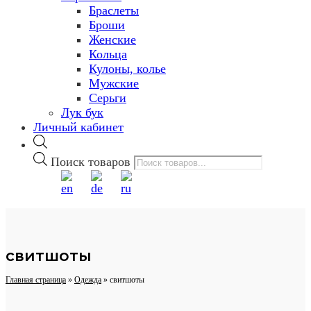
Браслеты
Броши
Женские
Кольца
Кулоны, колье
Мужские
Серьги
Лук бук
Личный кабинет
Поиск товаров
свитшоты
Главная страница
»
Одежда
»
свитшоты