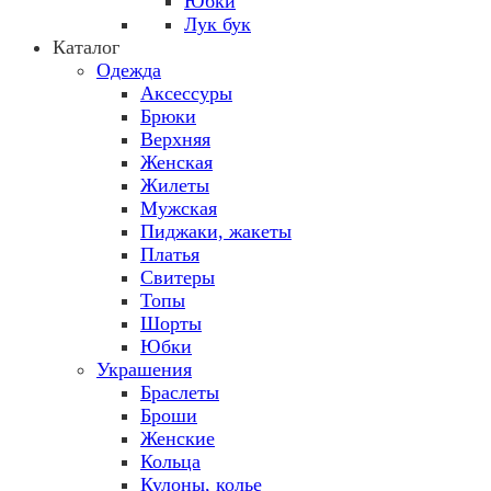
Юбки
Лук бук
Каталог
Одежда
Аксессуры
Брюки
Верхняя
Женская
Жилеты
Мужская
Пиджаки, жакеты
Платья
Свитеры
Топы
Шорты
Юбки
Украшения
Браслеты
Броши
Женские
Кольца
Кулоны, колье